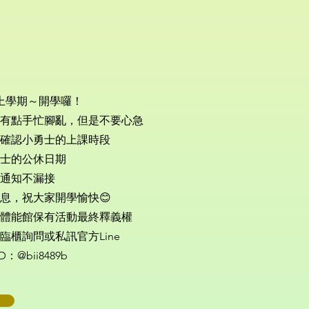
2上學期～開學囉！
有點手忙腳亂，但是不要心急
確認小勇士的上課時段
士的公休日期
通知不漏接
息，祝大家開學愉快😊
體能館保有活動最終釋義權
臨櫃詢問或私訊官方Line
D：@bii8489b