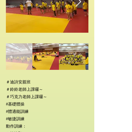
＃迪詩安親班
＃鈴鈴老師上課囉～
＃巧克力老師上課囉～
#基礎體操
#體適能訓練
#敏捷訓練
動作訓練：