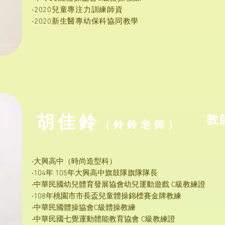
‧2020兒童專注力訓練師資
‧2020新生醫專幼保科協同教學
​胡佳鈴
​教
（鈴鈴
老
師）
‧大興高中（時尚造型科）
‧104年 105年大興高中旗鼓隊旗隊隊長
‧中華民國幼兒體育發展協會幼兒運動遊戲 C級教練證
‧108年桃園市市長盃兒童體操錦標賽金牌教練
‧中華民國體操協會C級體操教練
‧中華民國七覺運動體能教育協會 C級教練證