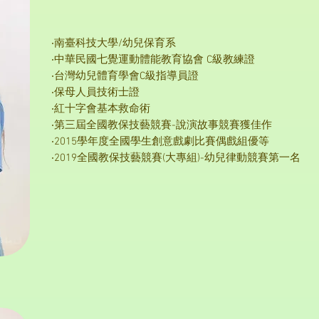
‧南臺科技大學/幼兒保育系
‧中華民國七覺運動體能教育協會 C級教練證
‧台灣幼兒體育學會C級指導員證
‧保母人員技術士證
‧紅十字會基本救命術
‧第三屆全國教保技藝競賽-說演故事競賽獲佳作
‧2015學年度全國學生創意戲劇比賽偶戲組優等
‧2019全國教保技藝競賽(大專組)-幼兒律動競賽第一名