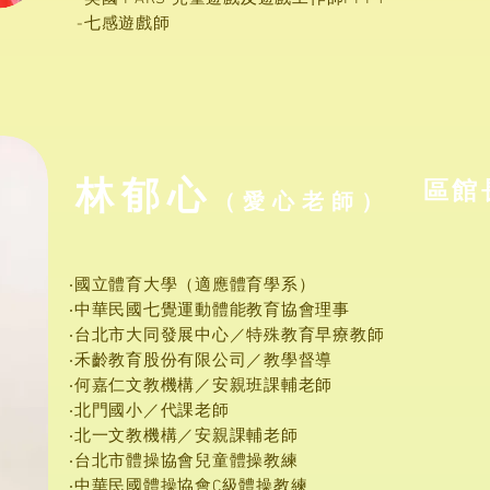
-七感遊戲師
​林郁心
區館
（愛心老
師）
‧國立體育大學（適應體育學系）
‧中華民國七覺運動體能教育協會理事
‧台北市大同發展中心／特殊教育早療教師
‧禾齡教育股份有限公司／教學督導
‧何嘉仁文教機構／安親班課輔老師
‧北門國小／代課老師
‧北一文教機構／安親課輔老師
‧台北市體操協會兒童體操教練
‧中華民國體操協會C級體操教練