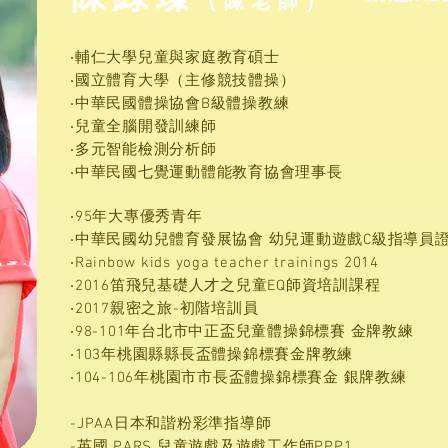
（陳老師）
‧輔仁大學兒童與家庭教育碩士
‧國立體育大學（主修競技體操）
‧中華民國體操協會B級體操教練
‧兒童全腦開發訓練師
‧多元智能檢測分析師
‧中華民國七覺運動體能教育協會理事長
‧95年大專優秀青年
‧中華民國幼兒體育發展協會 幼兒運動遊戲C級指導員
‧Rainbow kids yoga teacher trainings 2014
‧2016笛飛兒基礎人才之兒童EQ師資培訓課程
‧2017親密之旅-初階培訓員
‧98-101年台北市中正盃兒童體操錦標賽 金牌教練
‧103年桃園縣縣長盃體操錦標賽金牌教練
‧104-106年桃園市市長盃體操錦標賽金 銀牌教練
-JPAA日本和諧粉彩準指導師
-英國 PARS 兒童遊戲及遊戲工作師PPP1