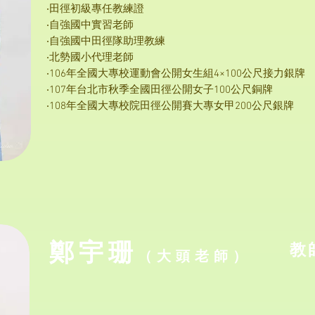
‧田徑初級專任教練證
‧自強國中實習老師
‧自強國中田徑隊助理教練
‧北勢國小代理老師
‧106年全國大專校運動會公開女生組4×100公尺接力銀牌
‧107年台北市秋季全國田徑公開女子100公尺銅牌
‧108年全國大專校院田徑公開賽大專女甲200公尺銀牌
​鄭宇珊
​教
（大頭
老
師）