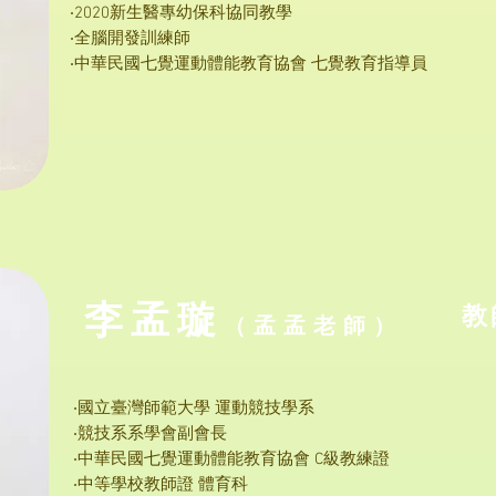
‧2020新生醫專幼保科協同教學
‧全腦開發訓練師
‧中華民國七覺運動體能教育協會 七覺教育指導員
​李孟璇
​
（孟孟
老
師）
‧國立臺灣師範大學 運動競技學系
‧競技系系學會副會長
‧中華民國七覺運動體能教育協會 C級教練證
‧中等學校教師證 體育科