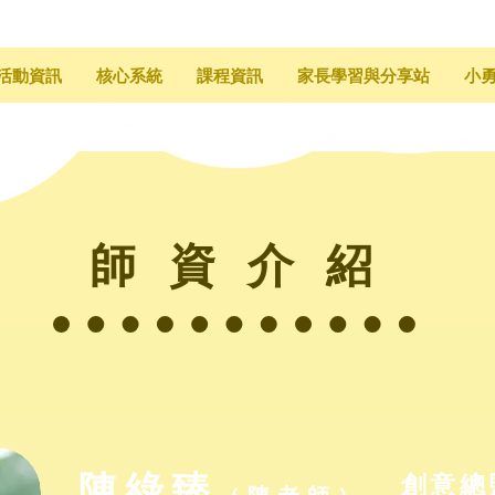
活動資訊
核心系統
課程資訊
家長學習與分享站
小
​師資介紹
​陳綠臻
創意總